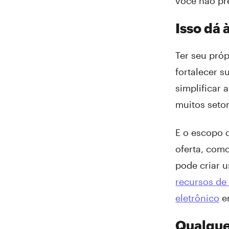
você não pr
Isso dá
Ter seu próp
fortalecer 
simplificar
muitos seto
E o escopo 
oferta, com
pode criar 
recursos de 
eletrônico
em
Qualque