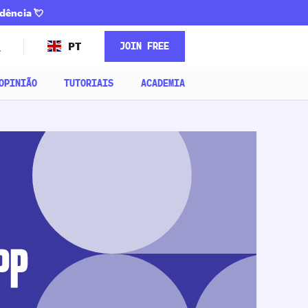
ndência
💘
JOIN FREE
PT
OPINIÃO
TUTORIAIS
ACADEMIA