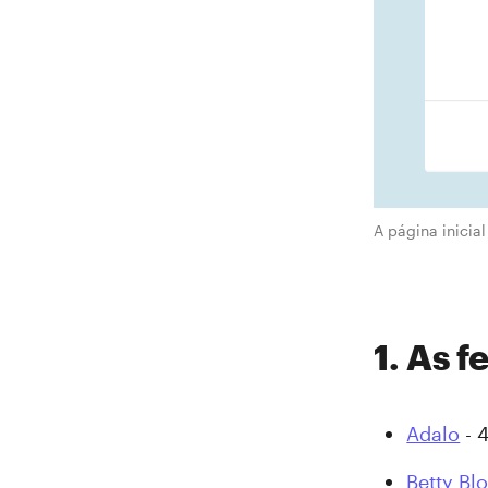
A página inici
1. As 
Adalo
- 4
Betty Bl