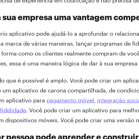
ecisa de experiência em codificação e não precisa d
 à sua empresa uma vantagem compe
rio aplicativo pode ajudá-lo a aprofundar o relacion
sua marca de várias maneiras, lançar programas de fi
 a forma como os clientes realmente compram de voc
res, essa é uma maneira lógica de dar à sua empresa
do que é possível é amplo. Você pode criar um aplica
o um aplicativo de carona compartilhada, de condic
um aplicativo para
pagamento móvel
,
integração soci
fidelidade
. Você pode criar um aplicativo para melh
 dispositivos móveis. Você pode criar uma versão mó
r pessoa pode aprender e construir