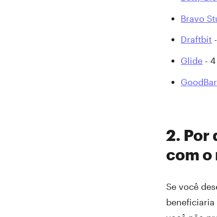
Bravo St
Draftbit
-
Glide
- 4
GoodBar
2. Por
com o
Se você des
beneficiari