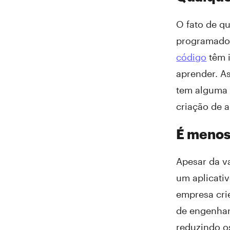
O fato de q
programador
código
têm i
aprender. A
tem alguma 
criação de a
É menos
Apesar da v
um aplicativ
empresa cri
de engenhar
reduzindo o