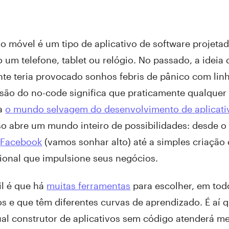
vo móvel é um tipo de aplicativo de software projeta
um telefone, tablet ou relógio. No passado, a ideia d
te teria provocado sonhos febris de pânico com lin
são do no-code significa que praticamente qualque
ta
o mundo selvagem do desenvolvimento de aplicati
Isso abre um mundo inteiro de possibilidades: desde
u
Facebook
(vamos sonhar alto) até a simples criação 
sional que impulsione seus negócios.
cil é que há
muitas ferramentas
para escolher, em tod
os e que têm diferentes curvas de aprendizado. É aí 
ual construtor de aplicativos sem código atenderá m