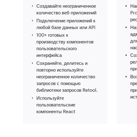
Создавайте неограниченное
Нас
количество веб-приложений
Pr
ре
Подключение приложений к
любой базе данных или API
На
ад
100+ готовых к
дл
производству компонентов
на
пользовательского
интерфейса
Со
ре
Сохраняйте, делитесь и
пр
повторно используйте
неограниченное количество
Во
запросов с помощью
пр
библиотеки запросов Retool.
пр
ис
Используйте
пользовательские
компоненты React