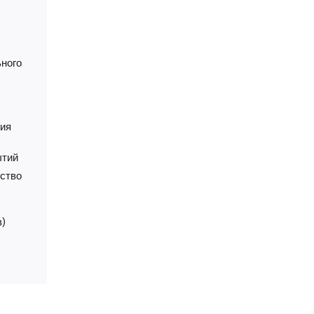
ного
ния
ытий
ство
в)