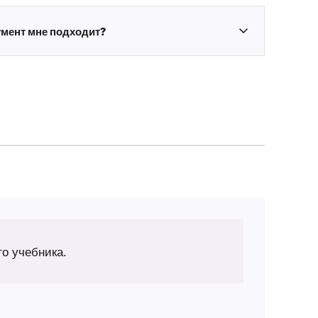
румент мне подходит?
го учебника.