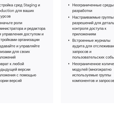
тройка сред Staging и
Неограниченные среды
oduction для ваших
разработки
сурсов
Настраиваемые группы
значьте роли
разрешений для деталь
министратора и редактора
контроля доступа к
я управления доступом и
приложениям
стройками организации
Встроенные журналы
здавайте и управляйте
аудита для отслежива
лизами для своих
запросов и
иложений
пользовательских соб
зврат к любой
Неограниченное количе
едыдущей версии
модулей (многократно
иложения с помощью
используемые группы
тории версий
компонентов и запросо