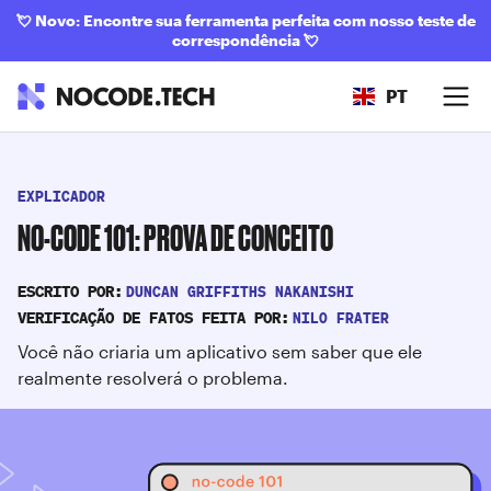
💘
Novo: Encontre sua ferramenta perfeita com nosso teste de
correspondência
💘
PT
EXPLICADOR
NO-CODE 101: PROVA DE CONCEITO
DUNCAN GRIFFITHS NAKANISHI
ESCRITO POR:
NILO FRATER
VERIFICAÇÃO DE FATOS FEITA POR:
Você não criaria um aplicativo sem saber que ele
realmente resolverá o problema.