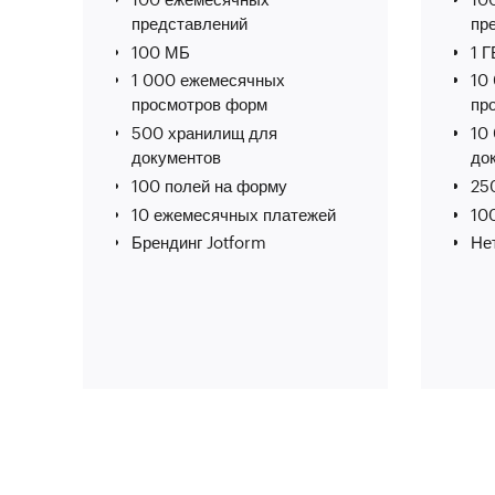
представлений
пр
100 МБ
1 Г
1 000 ежемесячных
10
просмотров форм
пр
500 хранилищ для
10
документов
до
100 полей на форму
25
10 ежемесячных платежей
10
Брендинг Jotform
Не