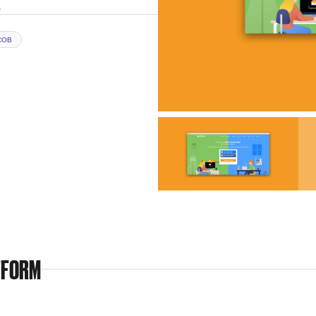
.
СОВ
TFORM