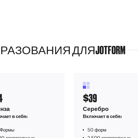
РАЗОВАНИЯ ДЛЯ
JOTFORM
4
39
$
нза
Серебро
чает в себя:
Включает в себя:
 Формы
50 форм
00 ежемесячных
2 500 ежемесячных