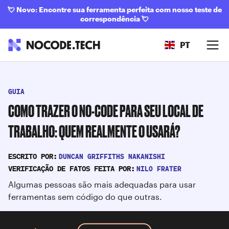
💘
Novo: Encontre sua ferramenta perfeita com nosso teste de
correspondência
💘
PT
GUIA
COMO TRAZER O NO-CODE PARA SEU LOCAL DE
TRABALHO: QUEM REALMENTE O USARÁ?
DUNCAN GRIFFITHS NAKANISHI
ESCRITO POR:
NILO FRATER
VERIFICAÇÃO DE FATOS FEITA POR:
Algumas pessoas são mais adequadas para usar
ferramentas sem código do que outras.