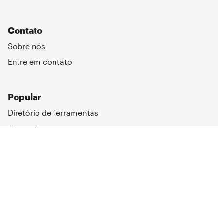
Contato
Sobre nós
Entre em contato
Popular
Diretório de ferramentas
Casos de uso
Criadores de aplicativos
Criadores de aplicativos da Web
Ferramentas internas