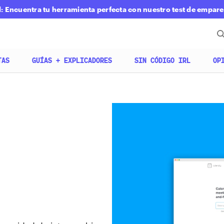
 Encuentra tu herramienta perfecta con nuestro test de empar
TAS
GUÍAS + EXPLICADORES
SIN CÓDIGO IRL
OP