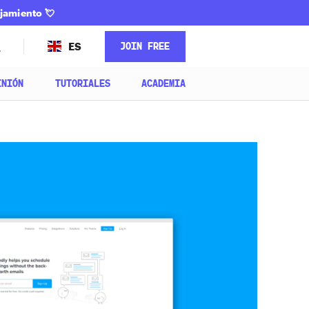
ejamiento
💘
JOIN FREE
ES
INIÓN
TUTORIALES
ACADEMIA