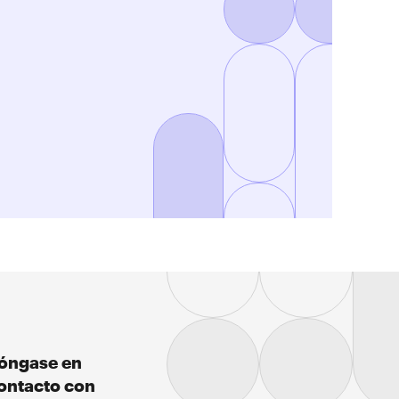
óngase en
ontacto con